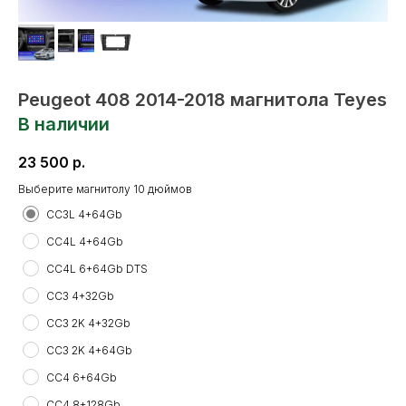
Peugeot 408 2014-2018 магнитола Teyes
В наличии
23 500
р.
Выберите магнитолу 10 дюймов
CC3L 4+64Gb
CC4L 4+64Gb
CC4L 6+64Gb DTS
CC3 4+32Gb
CC3 2K 4+32Gb
CC3 2K 4+64Gb
CC4 6+64Gb
CC4 8+128Gb