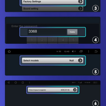
Наши преимущества
Реквизиты
Наши работы
Оплата
О нас
Доставка
FAQ
Новости
+7 (933) 323-94-45
Контакты
support@te
yes24.ru