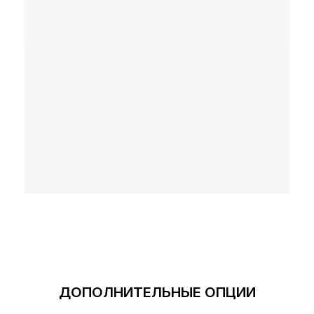
Политика конфиденциальности
Главная
Пользовательское соглашение
Каталог
Об устройствах
Наши преимущества
Реквизиты
Наши работы
Оплата
О нас
Доставка
FAQ
Новости
+7 (933) 323-94-45
Контакты
support@te
yes24.ru
ДОПОЛНИТЕЛЬНЫЕ ОПЦИИ