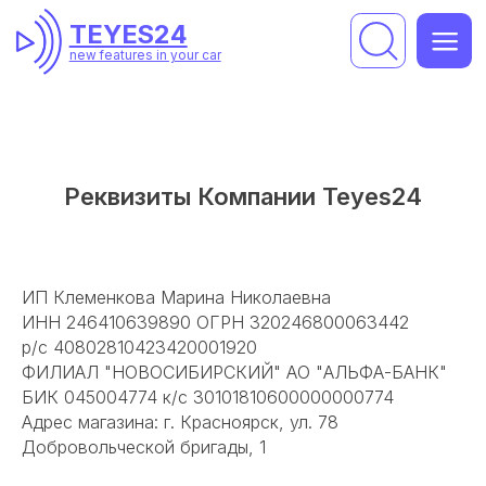
TEYES24
TEYES24
new features in your car
new features in your car
Реквизиты Компании Teyes24
ИП Клеменкова Марина Николаевна
ИНН 246410639890 ОГРН 320246800063442
р/c 40802810423420001920
ФИЛИАЛ "НОВОСИБИРСКИЙ" АО "АЛЬФА-БАНК"
БИК 045004774 к/с 30101810600000000774
Адрес магазина: г. Красноярск, ул. 78
TEYES24
Добровольческой бригады, 1
new features in your car