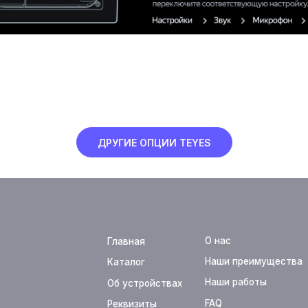
О нас
Главная
Оплата
Наши преимущества
Каталог
Доставка
Наши работы
Об устройствах
Новости
FAQ
Реквизиты
Контакты
ДРУГИЕ ОПЦИИ TEYES
+7 (933) 323-94-45
support@te