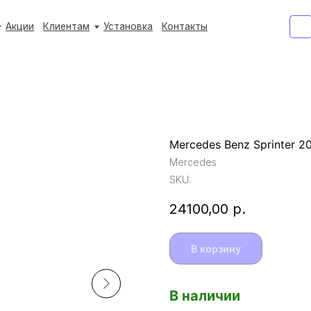
+7 (933) 3
+7 (933) 3
Клиентам
Клиентам
Установка
Установка
Контакты
Контакты
Ежедневно с 9:
Ежедневно с 9:
Mercedes Benz Sprinter 2
Mercedes
SKU:
24100,00
р.
В корзину
В наличии