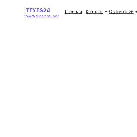
TEYES24
TEYES24
Главная
Главная
Каталог
Каталог
О компании
О компании
Акции
Акции
new features in your car
new features in your car