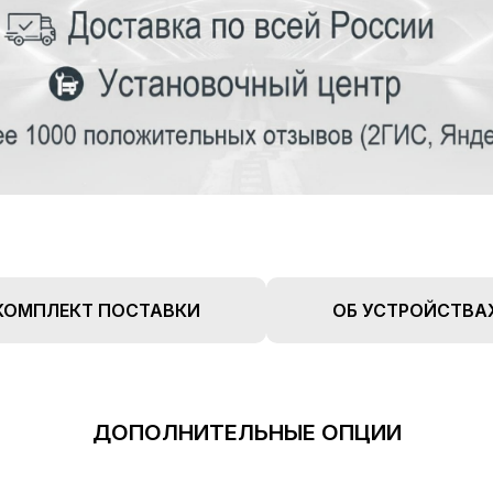
О нас
Главная
Оплата
Наши преимущества
Каталог
Доставка
КОМПЛЕКТ ПОСТАВКИ
ОБ УСТРОЙСТВА
Наши работы
Об устройствах
Новости
FAQ
Реквизиты
Контакты
+7 (933) 323-94-45
support@te
ДОПОЛНИТЕЛЬНЫЕ ОПЦИИ