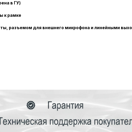
оена в ГУ)
ы к рамке
рты, разъемом для внешнего микрофона и линейными вых