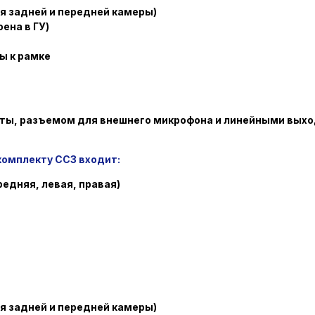
ия задней и передней камеры)
оена в ГУ)
ы к рамке
рты, разъемом для внешнего микрофона и линейными вых
комплекту СС3 входит:
редняя, левая, правая)
ия задней и передней камеры)