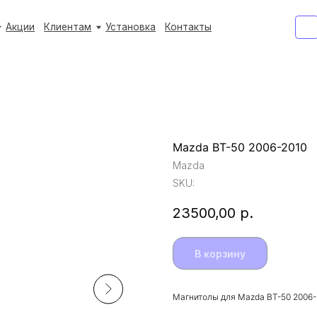
+7 (933) 3
+7 (933) 3
Клиентам
Клиентам
Установка
Установка
Контакты
Контакты
Ежедневно с 9:
Ежедневно с 9:
Mazda BT-50 2006-2010
Mazda
SKU:
23500,00
р.
В корзину
Магнитолы для Mazda BT-50 2006-