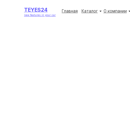
TEYES24
TEYES24
Главная
Главная
Каталог
Каталог
О компании
О компании
Акции
Акции
new features in your car
new features in your car