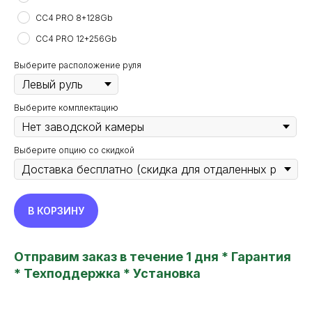
CC4 PRO 8+128Gb
CC4 PRO 12+256Gb
Выберите расположение руля
Выберите комплектацию
Выберите опцию со скидкой
В КОРЗИНУ
TEYES24
Отправим заказ в течение 1 дня * Гарантия
new features in your car
* Техподдержка * Установка
Все права защищены. Копирование информации
с сайта только с разрешения правообладателя