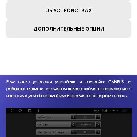
ОБ УСТРОЙСТВАХ
ДОПОЛНИТЕЛЬНЫЕ ОПЦИИ
TEYES24
new features in your car
Все права защищены. Копирование информации
с сайта только с разрешения правообладателя
Политика конфиденциальности
Главная
Пользовательское соглашение
Каталог
Об устройствах
Наши преимущества
Реквизиты
Наши работы
Оплата
О нас
Доставка
FAQ
Новости
+7 (933) 323-94-45
Контакты
support@te
yes24.ru