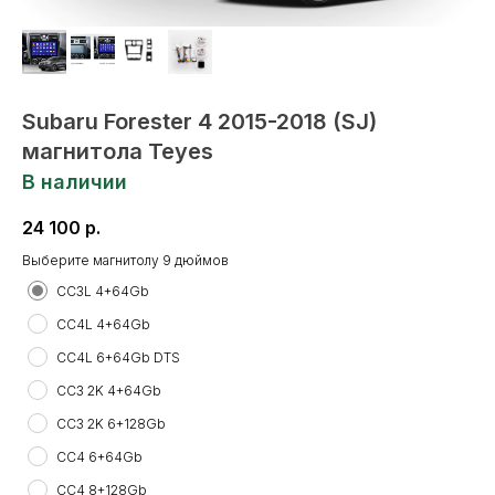
Subaru Forester 4 2015-2018 (SJ)
магнитола Teyes
В наличии
24 100
р.
Выберите магнитолу 9 дюймов
CC3L 4+64Gb
CC4L 4+64Gb
CC4L 6+64Gb DTS
CC3 2K 4+64Gb
CC3 2K 6+128Gb
CC4 6+64Gb
CC4 8+128Gb