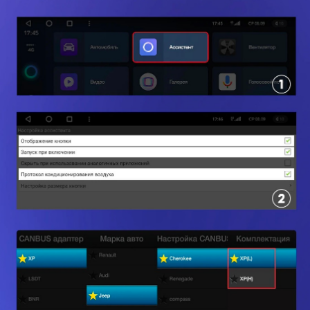
Все права защищены. Копирование информации
с сайта только с разрешения правообладателя
Политика конфиденциальности
Главная
Пользовательское соглашение
Каталог
Об устройствах
Наши преимущества
Реквизиты
Наши работы
Оплата
О нас
Доставка
FAQ
Новости
+7 (933) 323-94-45
Контакты
support@te
yes24.ru