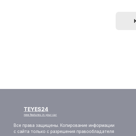
TEYES24
new features in your car
Все права защищены. Копирование информации
с сайта только с разрешения правообладателя