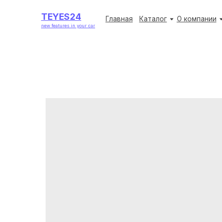
TEYES24
TEYES24
Главная
Главная
Каталог
Каталог
О компании
О компании
Акции
Акции
new features in your car
new features in your car