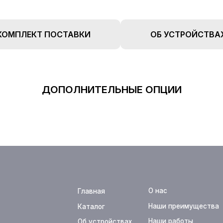
КОМПЛЕКТ ПОСТАВКИ
ОБ УСТРОЙСТВА
ДОПОЛНИТЕЛЬНЫЕ ОПЦИИ
О нас
Главная
Оплата
Наши преимущества
Каталог
Доставка
Наши работы
Об устройствах
Новости
FAQ
Реквизиты
Контакты
+7 (933) 323-94-45
support@te