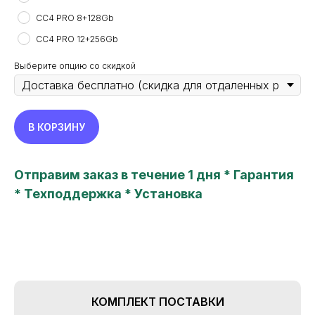
CC4 PRO 8+128Gb
CC4 PRO 12+256Gb
Выберите опцию со скидкой
В КОРЗИНУ
Отправим заказ в течение 1 дня * Гарантия
TEYES24
* Техподдержка * Установка
new features in your car
Все права защищены. Копирование информации
с сайта только с разрешения правообладателя
Политика конфиденциальности
Главная
Пользовательское соглашение
Каталог
КОМПЛЕКТ ПОСТАВКИ
Об устройствах
Наши преимущества