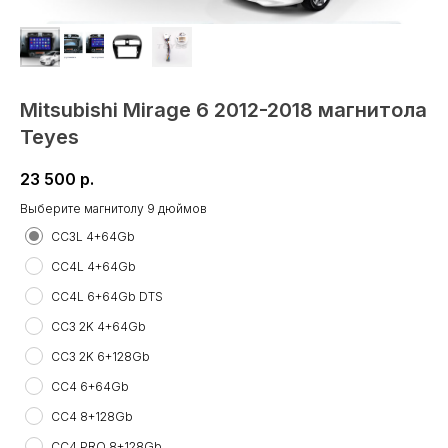
Mitsubishi Mirage 6 2012-2018 магнитола
Teyes
23 500
р.
Выберите магнитолу 9 дюймов
СС3L 4+64Gb
CC4L 4+64Gb
CC4L 6+64Gb DTS
CC3 2K 4+64Gb
CC3 2K 6+128Gb
CC4 6+64Gb
CC4 8+128Gb
CC4 PRO 8+128Gb