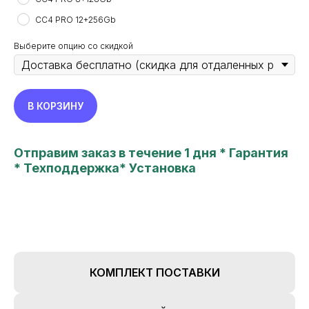
CC4 PRO 12+256Gb
Выберите опцию со скидкой
В КОРЗИНУ
Отправим заказ в течение 1 дня * Гарантия
* Техподдержка* Установка
TEYES24
new features in your car
Все права защищены. Копирование информации
с сайта только с разрешения правообладателя
Политика конфиденциальности
Главная
Пользовательское соглашение
Каталог
КОМПЛЕКТ ПОСТАВКИ
Об устройствах
Наши преимущества
Реквизиты
Наши работы