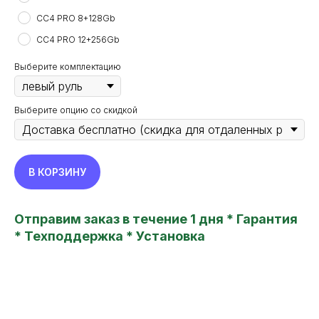
CC4 PRO 8+128Gb
CC4 PRO 12+256Gb
Выберите комплектацию
Выберите опцию со скидкой
В КОРЗИНУ
Отправим заказ в течение 1 дня * Гарантия
TEYES24
new features in your car
* Техподдержка * Установка
Все права защищены. Копирование информации
с сайта только с разрешения правообладателя
Политика конфиденциальности
Главная
Пользовательское соглашение
Каталог