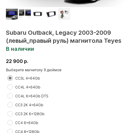
Subaru Outback, Legacy 2003-2009
(левый_правый руль) магнитола Teyes
В наличии
22 900
р.
Выберите магнитолу 9 дюймов
СС3L 4+64Gb
CC4L 4+64Gb
CC4L 6+64Gb DTS
CC3 2K 4+64Gb
CC3 2K 6+128Gb
CC4 6+64Gb
CC4 8+128Gb