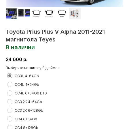
Toyota Prius Plus V Alpha 2011-2021
магнитола Teyes
В наличии
24 600
р.
Выберите магнитолу 9 дюймов
СС3L 4+64Gb
CC4L 4+64Gb
CC4L 6+64Gb DTS
CC3 2K 4+64Gb
CC3 2K 6+128Gb
CC4 6+64Gb
CC4 8+128Gb