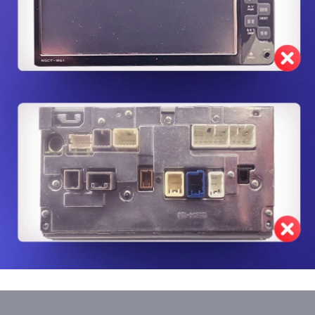
Наши преимущества
Реквизиты
Наши работы
Оплата
О нас
Доставка
FAQ
Новости
+7 (933) 323-94-45
Контакты
support@te
yes24.ru