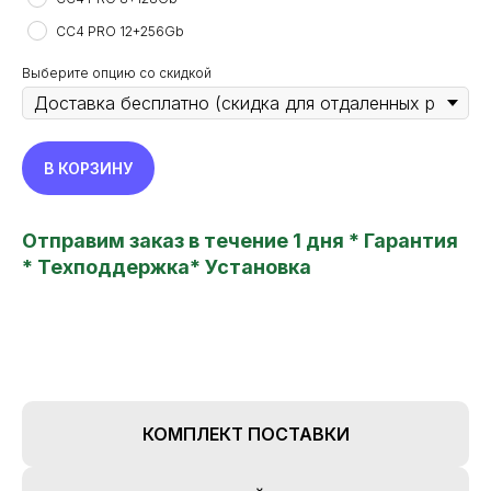
CC4 PRO 12+256Gb
Выберите опцию со скидкой
В КОРЗИНУ
Отправим заказ в течение 1 дня * Гарантия
* Техподдержка* Установка
TEYES24
new features in your car
Все права защищены. Копирование информации
с сайта только с разрешения правообладателя
Политика конфиденциальности
Главная
Пользовательское соглашение
Каталог
КОМПЛЕКТ ПОСТАВКИ
Об устройствах
Наши преимущества
Реквизиты
Наши работы