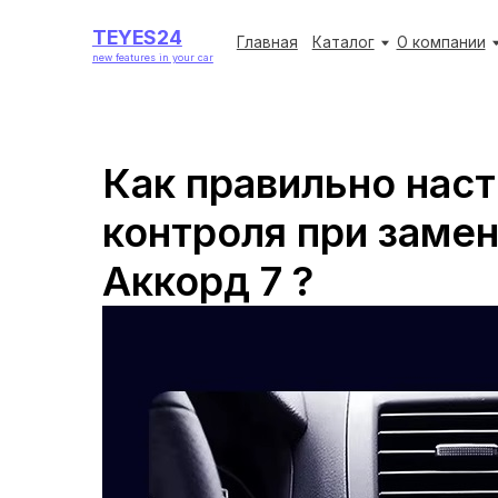
TEYES24
TEYES24
Главная
Главная
Каталог
Каталог
О компании
О компании
Акции
Акции
new features in your car
new features in your car
Как правильно нас
контроля при заме
Аккорд 7 ?