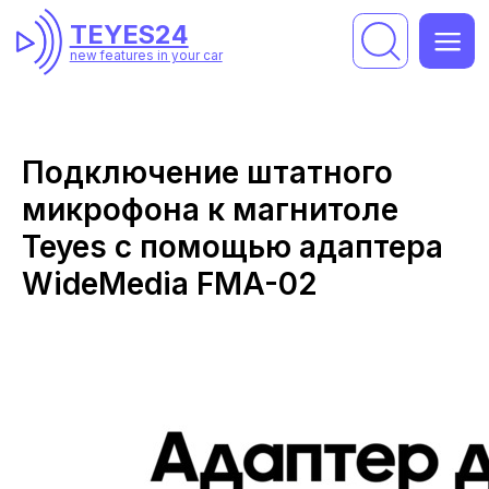
TEYES24
TEYES24
new features in your car
new features in your car
Подключение штатного
микрофона к магнитоле
Teyes с помощью адаптера
WideMedia FMA-02