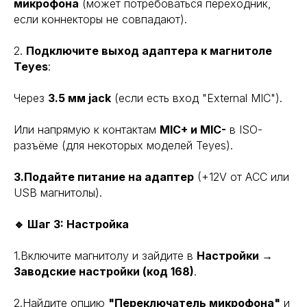
микрофона
(может потребоваться переходник,
если коннекторы не совпадают).
2.
Подключите выход адаптера к магнитоле
Teyes
:
Через
3.5 мм jack
(если есть вход "External MIC").
Или напрямую к контактам
MIC+ и MIC-
в ISO-
разъёме (для некоторых моделей Teyes).
3.Подайте питание на адаптер
(+12V от ACC или
USB магнитолы).
🔹 Шаг 3: Настройка
1.Включите магнитолу и зайдите в
Настройки →
Заводские настройки (код 168)
.
2.Найдите опцию
"Переключатель микрофона"
и