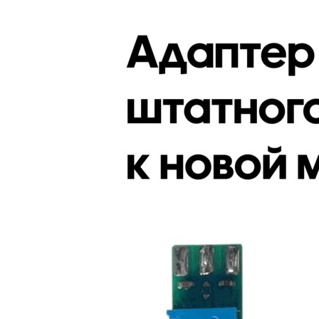
Оплата
О нас
Доставка
FAQ
Новости
+7 (933) 323-94-45
Контакты
support@te
yes24.ru