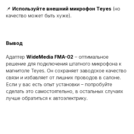
📌
Используйте внешний микрофон Teyes
(но
качество может быть хуже).
Вывод
Адаптер
WideMedia FMA-02
– оптимальное
решение для подключения штатного микрофона к
магнитоле Teyes. Он сохраняет заводское качество
TEYES24
связи и избавляет от лишних проводов в салоне.
new features in your car
Если у вас есть опыт установки – попробуйте
Все права защищены. Копирование информации
с сайта только с разрешения правообладателя
сделать это самостоятельно, в остальных случаях
лучше обратиться к автоэлектрику.
Политика конфиденциальности
Главная
Пользовательское соглашение
Каталог
Об устройствах
Наши преимущества
Реквизиты
Наши работы