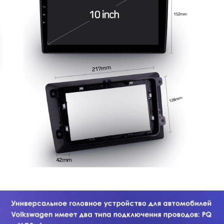
TEYES24
new features in your car
Все права защищены. Копирование информации
с сайта только с разрешения правообладателя
Политика конфиденциальности
Главная
Пользовательское соглашение
Каталог
Об устройствах
Наши преимущества
Реквизиты