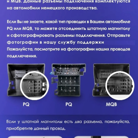
Наши работы
Оплата
О нас
Доставка
FAQ
Новости
+7 (933) 323-94-45
Контакты
support@te
yes24.ru