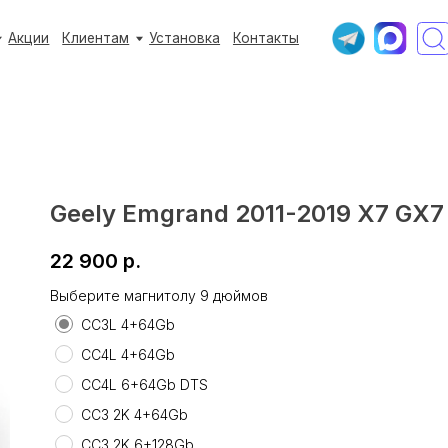
+7 (933) 3
+7 (933) 3
Клиентам
Клиентам
Установка
Установка
Контакты
Контакты
Ежедневно с 9:
Ежедневно с 9:
Geely Emgrand 2011-2019 X7 GX7
22 900
р.
Выберите магнитолу 9 дюймов
СС3L 4+64Gb
CC4L 4+64Gb
CC4L 6+64Gb DTS
CC3 2K 4+64Gb
CC3 2K 6+128Gb